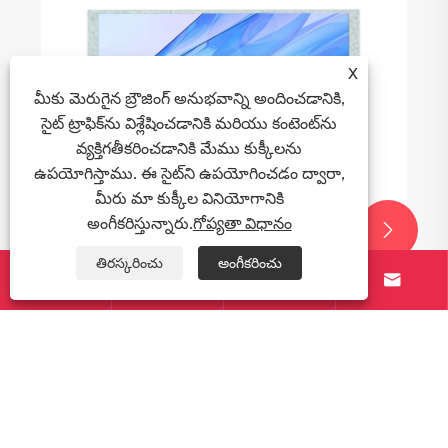
X
మీకు మెరుగైన బ్రౌజింగ్ అనుభవాన్ని అందించడానికి,
సైట్ ట్రాఫిక్‌ను విశ్లేషించడానికి మరియు కంటెంట్‌ను
వ్యక్తిగతీకరించడానికి మేము కుక్కీలను
ఉపయోగిస్తాము. ఈ సైట్‌ని ఉపయోగించడం ద్వారా,
మీరు మా కుక్కీల వినియోగానికి
అంగీకరిస్తున్నారు.
గోప్యతా విధానం


తిరస్కరించు
అంగీకరించు




HDMI TFT LCD డిస్ప్లే అంటే ఏమిటి మరియు
ఇది ఎలా పని చేస్తుంది?
మరిన్ని చూడండి >>