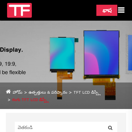
భాష
హోమ్
ఉత్పత్తులు & పరిష్కారం
TFT LCD డిస్ప్లే
రంగు TFT LCD డిస్ప్లే