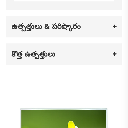
ఉత్పత్తులు & పరిష్కారం
కొత్త ఉత్పత్తులు