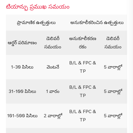
టియాన్ఫు ప్రముఖ సమయం
ప్రామాణిక ఉత్పత్తులు
అనుకూలీకరించిన ఉత్పత్తులు
డెలివరీ
అనుకూలీకరణ
డెలివరీ
ఆర్డర్ పరిమాణం
సమయం
రకం
సమయం
B/L & FPC &
1-30 పిసిలు
వెంటనే
5 వారాల్లో
TP
B/L & FPC &
31-100 పిసిలు
1 వారం
5 వారాల్లో
TP
B/L & FPC &
101-500 పిసిలు
2 వారాల్లో
5 వారాల్లో
TP