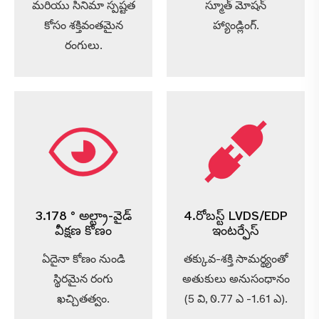
మరియు సినిమా స్పష్టత
స్మూత్ మోషన్
కోసం శక్తివంతమైన
హ్యాండ్లింగ్.
రంగులు.
3.178 ° అల్ట్రా-వైడ్
4.రోబస్ట్ LVDS/EDP
వీక్షణ కోణం
ఇంటర్ఫేస్
ఏదైనా కోణం నుండి
తక్కువ-శక్తి సామర్థ్యంతో
స్థిరమైన రంగు
అతుకులు అనుసంధానం
ఖచ్చితత్వం.
(5 వి, 0.77 ఎ -1.61 ఎ).