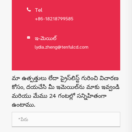
Tel

+86-18218799585
ఇ-మెయిల్

lydia.zheng@tenfulcd.com
మా ఉత్పత్తులు లేదా ప్రైస్‌లిస్ట్ గురించి విచారణ
కోసం, దయచేసి మీ ఇమెయిల్‌ను మాకు ఇవ్వండి
మరియు మేము 24 గంటల్లో సన్నిహితంగా
ఉంటాము.