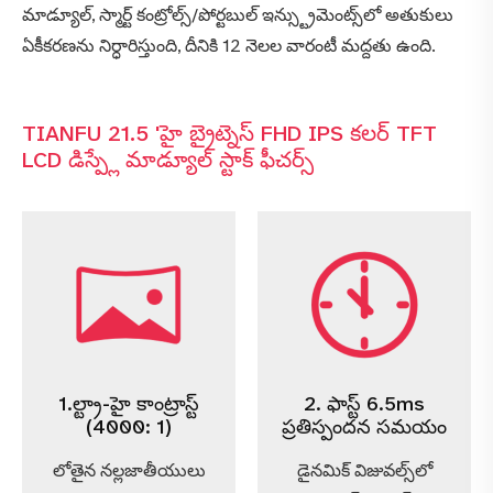
మాడ్యూల్, స్మార్ట్ కంట్రోల్స్/పోర్టబుల్ ఇన్స్ట్రుమెంట్స్‌లో అతుకులు
ఏకీకరణను నిర్ధారిస్తుంది, దీనికి 12 నెలల వారంటీ మద్దతు ఉంది.
TIANFU 21.5 'హై బ్రైట్నెస్ FHD IPS కలర్ TFT
LCD డిస్ప్లే మాడ్యూల్ స్టాక్ ఫీచర్స్
1.ల్ట్రా-హై కాంట్రాస్ట్
2. ఫాస్ట్ 6.5ms
(4000: 1)
ప్రతిస్పందన సమయం
లోతైన నల్లజాతీయులు
డైనమిక్ విజువల్స్‌లో