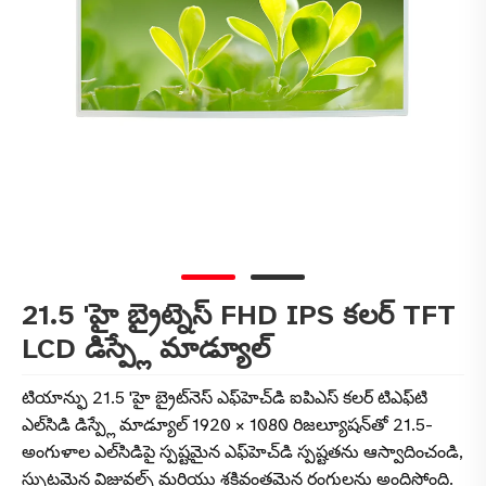
21.5 'హై బ్రైట్నెస్ FHD IPS కలర్ TFT
LCD డిస్ప్లే మాడ్యూల్
టియాన్ఫు 21.5 'హై బ్రైట్‌నెస్ ఎఫ్‌హెచ్‌డి ఐపిఎస్ కలర్ టిఎఫ్‌టి
ఎల్‌సిడి డిస్ప్లే మాడ్యూల్ 1920 × 1080 రిజల్యూషన్‌తో 21.5-
అంగుళాల ఎల్‌సిడిపై స్పష్టమైన ఎఫ్‌హెచ్‌డి స్పష్టతను ఆస్వాదించండి,
స్ఫుటమైన విజువల్స్ మరియు శక్తివంతమైన రంగులను అందిస్తోంది.