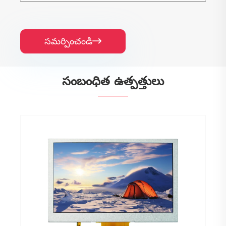
సమర్పించండి

సంబంధిత ఉత్పత్తులు