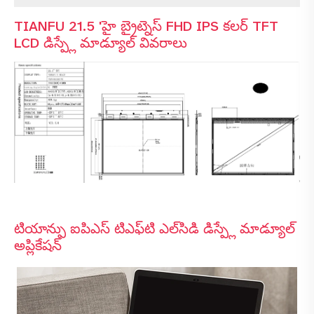
TIANFU 21.5 'హై బ్రైట్నెస్ FHD IPS కలర్ TFT
LCD డిస్ప్లే మాడ్యూల్ వివరాలు
టియాన్ఫు ఐపిఎస్ టిఎఫ్‌టి ఎల్‌సిడి డిస్ప్లే మాడ్యూల్
అప్లికేషన్