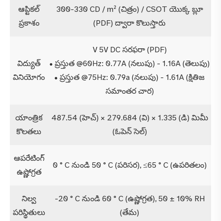
ఆప్టికల్
300-330 CD / m² (చిత్రం) / CSOT యొక్క బ్లూ
ప్రకాశం
(PDF) ద్వారా కొలుస్తారు
V 5V DC సరఫరా (PDF)
విద్యుత్
• ప్రస్తుత @60Hz: 0.77A (నలుపు) - 1.16A (తెలుపు)
వినియోగం
• ప్రస్తుత @75Hz: 0.79a (నలుపు) - 1.61A (క్షితిజ
సమాంతర చార)
యాంత్రిక
487.54 (హెచ్) × 279.684 (వి) × 1.335 (డి) మిమీ
కొలతలు
(ఓపెన్ సెల్)
ఆపరేటింగ్
0 ° C నుండి 50 ° C (పరిసర), ≤65 ° C (ఉపరితలం)
ఉష్ణోగ్రత
నిల్వ
-20 ° C నుండి 60 ° C (ఉష్ణోగ్రత), 50 ± 10% RH
పరిస్థితులు
(తేమ)