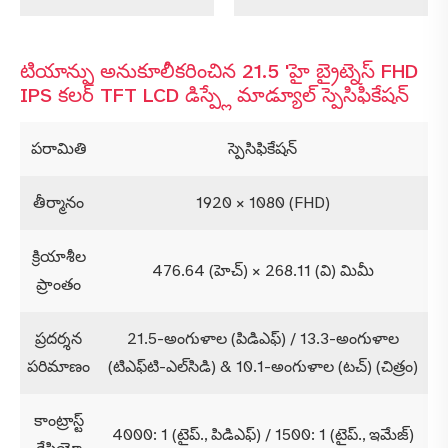
టియాన్ఫు అనుకూలీకరించిన 21.5 'హై బ్రైట్నెస్ FHD
IPS కలర్ TFT LCD డిస్ప్లే మాడ్యూల్ స్పెసిఫికేషన్
పరామితి
స్పెసిఫికేషన్
తీర్మానం
1920 × 1080 (FHD)
క్రియాశీల
476.64 (హెచ్) × 268.11 (వి) మిమీ
ప్రాంతం
ప్రదర్శన
21.5-అంగుళాల (పిడిఎఫ్) / 13.3-అంగుళాల
పరిమాణం
(టిఎఫ్‌టి-ఎల్‌సిడి) & 10.1-అంగుళాల (టచ్) (చిత్రం)
కాంట్రాస్ట్
4000: 1 (టైప్., పిడిఎఫ్) / 1500: 1 (టైప్., ఇమేజ్)