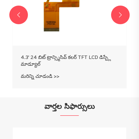


4.3' 24 బిట్ ట్రాన్స్మిసివ్ కలర్ TFT LCD డిస్ప్లే
మాడ్యూల్
మరిన్ని చూడండి >>
వార్తల సిఫార్సులు