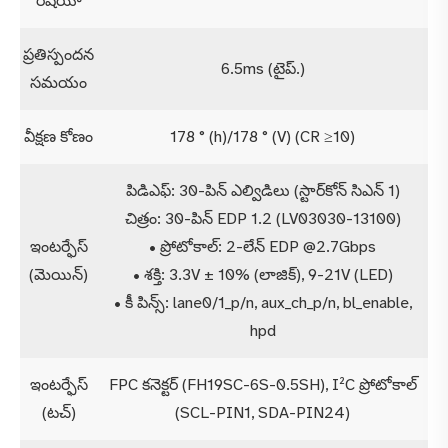
రేషియో
ప్రతిస్పందన
6.5ms (టైప్.)
సమయం
వీక్షణ కోణం
178 ° (h)/178 ° (V) (CR ≥10)
పిడిఎఫ్: 30-పిన్ ఎల్విడిలు (స్టార్‌కోన్ సిఎన్ 1)
చిత్రం: 30-పిన్ EDP 1.2 (LV03030-13100)
ఇంటర్ఫేస్
• ప్రోటోకాల్: 2-లేన్ EDP @2.7Gbps
(మెయిన్)
• శక్తి: 3.3V ± 10% (లాజిక్), 9-21V (LED)
• కీ పిన్స్: lane0/1_p/n, aux_ch_p/n, bl_enable,
hpd
ఇంటర్ఫేస్
FPC కనెక్టర్ (FH19SC-6S-0.5SH), I²C ప్రోటోకాల్
(టచ్)
(SCL-PIN1, SDA-PIN24)