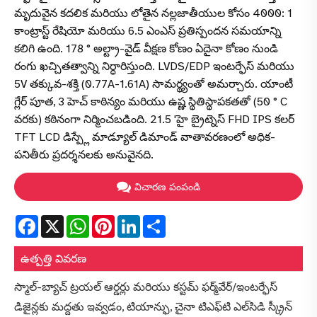
మృదువైన కదలిక మరియు లోతైన నల్లజాతీయుల కోసం 4000: 1
కాంట్రాస్ట్ రేషియో మరియు 6.5 ఎంఎస్ ప్రతిస్పందన సమయాన్ని
కలిగి ఉంది. 178 ° అల్ట్రా-వైడ్ వీక్షణ కోణం ఏదైనా కోణం నుండి
రంగు ఖచ్చితత్వాన్ని నిర్ధారిస్తుంది. LVDS/EDP ఇంటర్ఫేస్ మరియు
5V తక్కువ-శక్తి (0.77A-1.61A) సామర్థ్యంతో అమర్చారు. యాంటీ
గ్లేర్ పూత, 3 హెచ్ కాఠిన్యం మరియు ఉష్ణ స్థితిస్థాపకతతో (50 ° C
వరకు) కఠినంగా నిర్మించబడింది. 21.5 'హై బ్రైట్నెస్ FHD IPS కలర్
TFT LCD డిస్ప్లే మాడ్యూల్ డిమాండ్ వాతావరణంలో అధిక-
పనితీరు ప్రదర్శనలకు అనువైనది.
విచారణ పంపండి
Facebook
X
WhatsApp
Pinterest
LinkedIn
Share
ఉత్పత్తి వివరణ
స్మాల్-బ్యాచ్ ట్రయల్ ఆర్డర్లు మరియు కస్టమ్ ఫర్మ్‌వేర్/ఇంటర్ఫేస్
డిజైన్లకు మద్దతు ఇవ్వడం, టియాన్ఫు, చైనా టిఎఫ్‌టి ఎల్‌సిడి స్క్రీన్