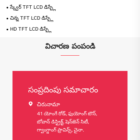
స్క్వేర్ TFT LCD డిస్ప్లే
చిన్న TFT LCD డిస్ప్లే
HD TFT LCD డిస్ప్లే
విచారణ పంపండి
సంప్రదింపు సమాచారం
చిరునామా

41 యోంగే రోడ్, ఫుయోంగ్ టౌన్,
బోవాన్ డిస్ట్రిక్ట్, షెన్‌జెన్ సిటీ,
గ్వాంగ్డాంగ్ ప్రావిన్స్, చైనా.